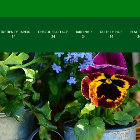
TRETIEN DE JARDIN
DEBROUSSAILLAGE
JARDINIER
TAILLE DE HAIE
ELAG
34
34
34
34
3